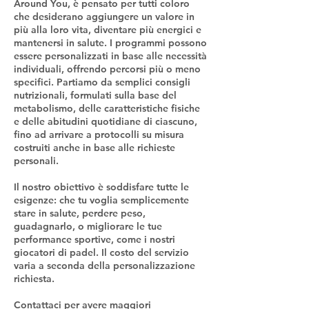
Around You, è pensato per tutti coloro
che desiderano aggiungere un valore in
più alla loro vita, diventare più energici e
mantenersi in salute. I programmi possono
essere personalizzati in base alle necessità
individuali, offrendo percorsi più o meno
specifici. Partiamo da semplici consigli
nutrizionali, formulati sulla base del
metabolismo, delle caratteristiche fisiche
e delle abitudini quotidiane di ciascuno,
fino ad arrivare a protocolli su misura
costruiti anche in base alle richieste
personali.
Il nostro obiettivo è soddisfare tutte le
esigenze: che tu voglia semplicemente
stare in salute, perdere peso,
guadagnarlo, o migliorare le tue
performance sportive, come i nostri
giocatori di padel. Il costo del servizio
varia a seconda della personalizzazione
richiesta.
Contattaci per avere maggiori